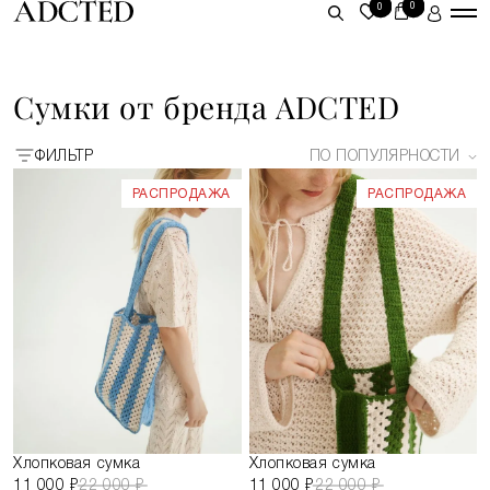
0
0
ЛИЧНЫЙ КАБИНЕТ
Сумки от бренда ADCTED
ВОЙТИ
ФИЛЬТР
ПО ПОПУЛЯРНОСТИ
ЗАРЕГИСТРИРОВАТЬСЯ
РАСПРОДАЖА
РАСПРОДАЖА
Хлопковая сумка
Хлопковая сумка
11 000 ₽
22 000 ₽
11 000 ₽
22 000 ₽