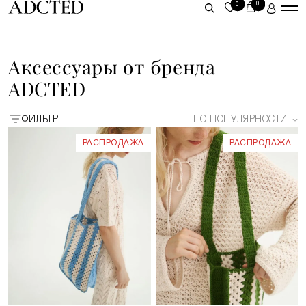
0
0
ЛИЧНЫЙ КАБИНЕТ
Аксессуары от бренда
ВОЙТИ
ADCTED
ЗАРЕГИСТРИРОВАТЬСЯ
ФИЛЬТР
ПО ПОПУЛЯРНОСТИ
РАСПРОДАЖА
РАСПРОДАЖА