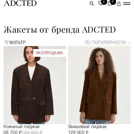
0
0
ЛИЧНЫЙ КАБИНЕТ
Жакеты от бренда ADCTED
ВОЙТИ
ФИЛЬТР
ПО ПОПУЛЯРНОСТИ
ЗАРЕГИСТРИРОВАТЬСЯ
РАСПРОДАЖА
Кожаный пиджак
Замшевый пиджак
38 700 ₽
129 000 ₽
129 000 ₽