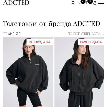
0
0
ЛИЧНЫЙ КАБИНЕТ
Толстовки от бренда ADCTED
ВОЙТИ
ФИЛЬТР
ПО ПОПУЛЯРНОСТИ
ЗАРЕГИСТРИРОВАТЬСЯ
РАСПРОДАЖА
РАСПРОДАЖА